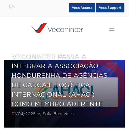
EN
Veco
Access
Veco
Support
English
Español
Português
VECONINTER PASSA A
INTEGRAR A ASSOCIAÇÃO
HONDURENHA DE AGÊNCIAS
DE CARGA E LOGÍSTICA
INTERNACIONAL (AHACI)
COMO MEMBRO ADERENTE
01/04/2026 by Sofía Benavides