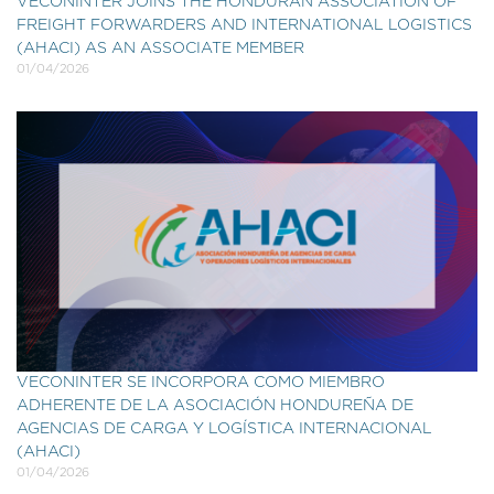
VECONINTER JOINS THE HONDURAN ASSOCIATION OF
FREIGHT FORWARDERS AND INTERNATIONAL LOGISTICS
(AHACI) AS AN ASSOCIATE MEMBER
01/04/2026
VECONINTER SE INCORPORA COMO MIEMBRO
ADHERENTE DE LA ASOCIACIÓN HONDUREÑA DE
AGENCIAS DE CARGA Y LOGÍSTICA INTERNACIONAL
(AHACI)
01/04/2026