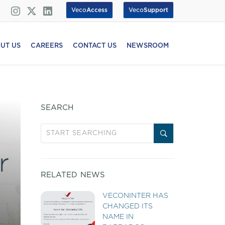
Veco
Access
Veco
Support
UT US
CAREERS
CONTACT US
NEWSROOM
SEARCH
RELATED NEWS
VECONINTER HAS
CHANGED ITS
NAME IN