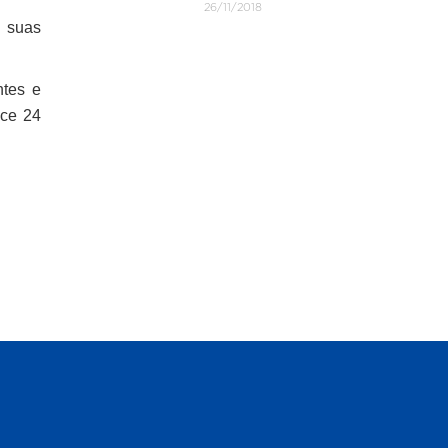
26/11/2018
m suas
ntes e
nce 24