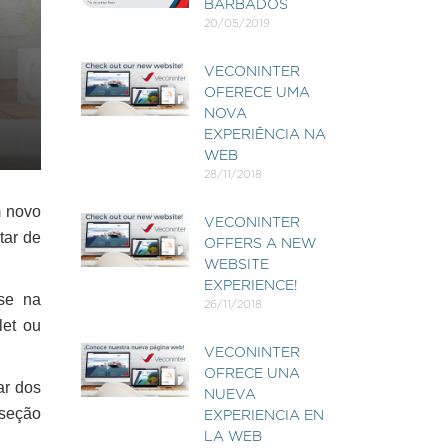
BARBADOS
20/05/2019
VECONINTER
OFERECE UMA
NOVA
EXPERIÊNCIA NA
WEB
28/11/2018
m novo
VECONINTER
tar de
OFFERS A NEW
WEBSITE
EXPERIENCE!
ase na
26/11/2018
let ou
VECONINTER
OFRECE UNA
ar dos
NUEVA
 seção
EXPERIENCIA EN
LA WEB