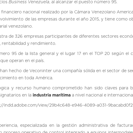
Business Venezuela
ocios
, al alcanzar el puesto número 95.
 financiero nacional realizado por la Cámara Venezolano Americ
nvolvimiento de las empresas durante el año 2015, y tiene como ob
rial venezolano.
tra de 326 empresas participantes de diferentes sectores econó
rentabilidad y rendimiento.
ro 95 de la lista general y el lugar 17 en el TOP 20 según el cr
que operan en el país.
han hecho de Veconinter una compañía sólida en el sector de ser
ecimiento en toda América.
lógica y recurso humano comprometido han sido claves para b
signatarios en la
industria marítima
a nivel nacional e internacional
s://indd.adobe.com/view/29b4c648-e946-4089-a031-9bacabd0f
iencia, especializada en la gestión administrativa de factura
un proceso operativo de control integrado a equipos intermodale