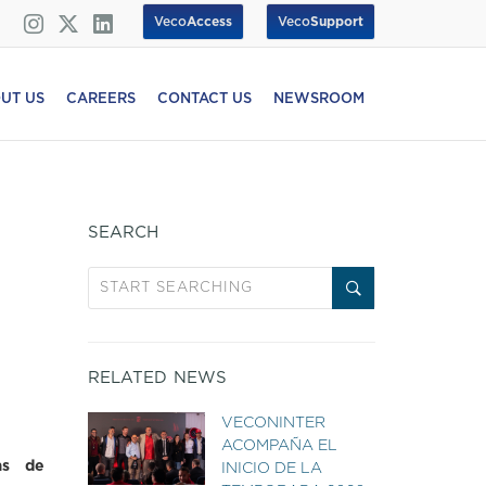
Veco
Access
Veco
Support
UT US
CAREERS
CONTACT US
NEWSROOM
SEARCH
RELATED NEWS
VECONINTER
ACOMPAÑA EL
as de
INICIO DE LA