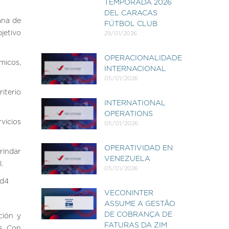
TEMPORADA 2026
DEL CARACAS
ana de
FÚTBOL CLUB
jetivo
29/01/2026
OPERACIONALIDADE
micos,
INTERNACIONAL
05/01/2026
iterio
INTERNATIONAL
OPERATIONS
vicios
05/01/2026
OPERATIVIDAD EN
rindar
VENEZUELA
.
05/01/2026
2d4
VECONINTER
ASSUME A GESTÃO
DE COBRANÇA DE
ción y
FATURAS DA ZIM
s. Con