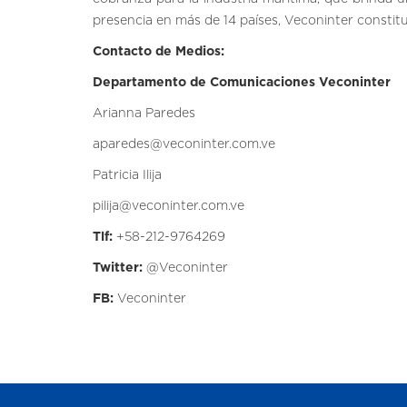
presencia en más de 14 países, Veconinter constitu
Contacto de Medios:
Departamento de Comunicaciones Veconinter
Arianna Paredes
aparedes@veconinter.com.ve
Patricia Ilija
pilija@veconinter.com.ve
Tlf:
+58-212-9764269
Twitter:
@Veconinter
FB:
Veconinter