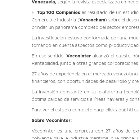
Venezuela,
según la revista especializada en neg
El
Top 100 Companies
es resultado de un estudio
Comercio e Industria (
Venancham
) sobre el dese
brindar un panorama completo del sector empresa
La investigación estuvo conformada por una mues
tomando en cuenta aspectos como productividad, 
En ese sentido,
Veconinter
alcanzó el puesto núme
Rentabilidad, junto a otras grandes corporaciones 
27 años de experiencia en el mercado venezolano 
financieros, con oportunidades de desarrollo y cr
La inversión constante en su plataforma tecno
óptima calidad de servicios a líneas navieras y con
Para ver el estudio completo haga click aquí:
http
Sobre Veconinter:
Veconinter es una empresa con 27 años de exper
cobranza para la industria marítima, que brinda 