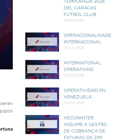
TEMPORADA 2026
DEL CARACAS
FÚTBOL CLUB
29/01/2026
OPERACIONALIDADE
INTERNACIONAL
05/01/2026
INTERNATIONAL
OPERATIONS
05/01/2026
OPERATIVIDAD EN
VENEZUELA
05/01/2026
tienen
quipos
VECONINTER
.
ASSUME A GESTÃO
ortuna
DE COBRANÇA DE
FATURAS DA ZIM