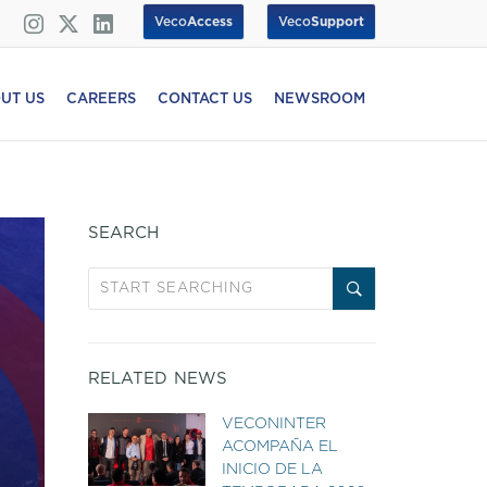
Veco
Access
Veco
Support
UT US
CAREERS
CONTACT US
NEWSROOM
SEARCH
RELATED NEWS
VECONINTER
ACOMPAÑA EL
INICIO DE LA