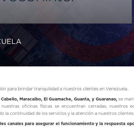
ZUELA
n para brindar tranquilidad a nuestros clientes en Venezuela.
 Cabello, Maracaibo,
El Guamache, Guanta, y Guaranao,
se man
n nuestras oficinas físicas se encuentran cerradas, nuestros e
a continuidad de los servicios y la atención a nuestros clientes
ales canales para asegurar el funcionamiento y la respuesta op