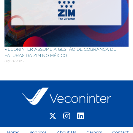
VECONINTER ASSUME A GESTÃO DE COBRANÇA DE
FATURAS DA ZIM NO MÉXICO
02/10/2025
Home
Services
About Us
Careers
Contact