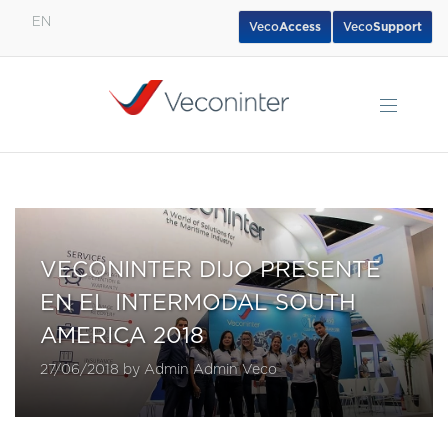
EN
Veco
Access
Veco
Support
English
Español
Português
VECONINTER DIJO PRESENTE
EN EL INTERMODAL SOUTH
AMERICA 2018
27/06/2018 by Admin Admin Veco