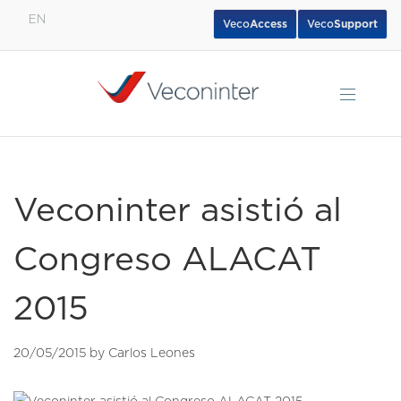
EN
Veco
Access
Veco
Support
English
Español
Português
Veconinter asistió al
Congreso ALACAT
2015
20/05/2015 by Carlos Leones