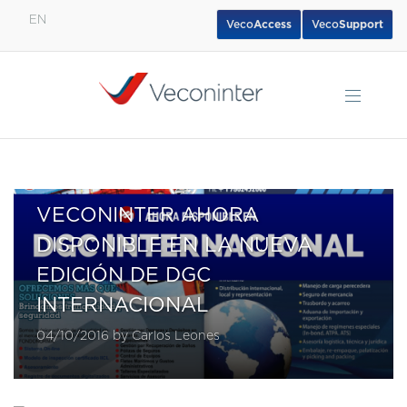
EN
Veco
Access
Veco
Support
English
Español
Português
VECONINTER AHORA
DISPONIBLE EN LA NUEVA
EDICIÓN DE DGC
INTERNACIONAL
04/10/2016 by Carlos Leones