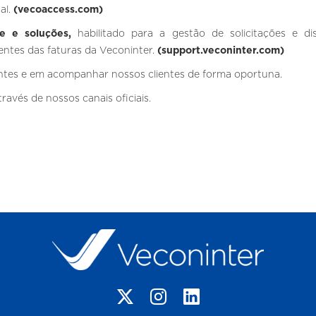
al.
(vecoaccess.com)
te e soluções,
habilitado para a gestão de solicitações e di
rentes das faturas da Veconinter.
(support.veconinter.com)
ntes e em acompanhar nossos clientes de forma oportuna.
avés de nossos canais oficiais.