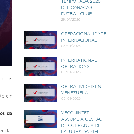
TEMPORADA 2026
DEL CARACAS
FÚTBOL CLUB
29/01/2026
OPERACIONALIDADE
INTERNACIONAL
05/01/2026
INTERNATIONAL
OPERATIONS
05/01/2026
nossos
OPERATIVIDAD EN
VENEZUELA
nte em
05/01/2026
VECONINTER
sos de
ASSUME A GESTÃO
DE COBRANÇA DE
enciar
FATURAS DA ZIM