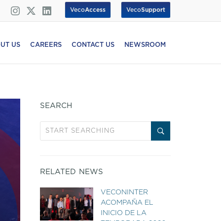
Veco
Access
Veco
Support
UT US
CAREERS
CONTACT US
NEWSROOM
SEARCH
RELATED NEWS
VECONINTER
ACOMPAÑA EL
INICIO DE LA