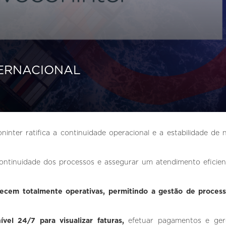
ERNACIONAL
inter ratifica a continuidade operacional e a estabilidade de 
continuidade dos processos e assegurar um atendimento eficie
necem totalmente operativas, permitindo a gestão de proces
ível 24/7 para visualizar faturas,
efetuar pagamentos e ger