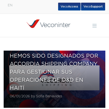
EN
Veco
Access
Veco
Support
English
Español
Português
HEMOS SIDO DESIGNADOS POR
ACCORDIA SHIPPING COMPANY
PARA GESTIONAR SUS
OPERACIONES DE D&D EN
HAITÍ
06/01/2026 by Sofía Benavides