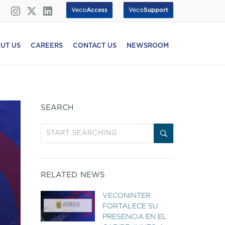
Veco
Access
Veco
Support
UT US
CAREERS
CONTACT US
NEWSROOM
SEARCH
RELATED NEWS
VECONINTER
FORTALECE SU
PRESENCIA EN EL