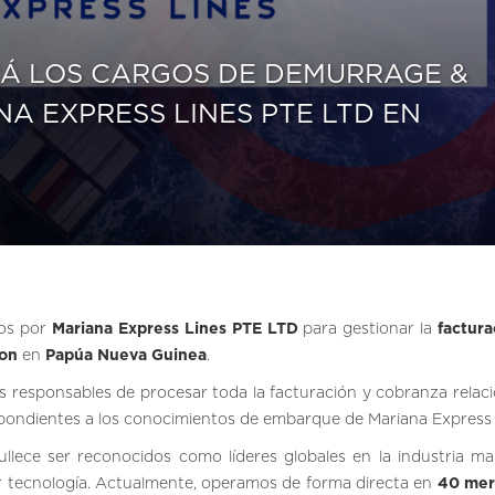
Á LOS CARGOS DE DEMURRAGE &
A EXPRESS LINES PTE LTD EN
dos por
Mariana Express Lines PTE LTD
para gestionar la
factura
ion
en
Papúa Nueva Guinea
.
s responsables de procesar toda la facturación y cobranza relac
pondientes a los conocimientos de embarque de Mariana Express 
ullece ser reconocidos como líderes globales en la industria mar
r tecnología. Actualmente, operamos de forma directa en
40 mer