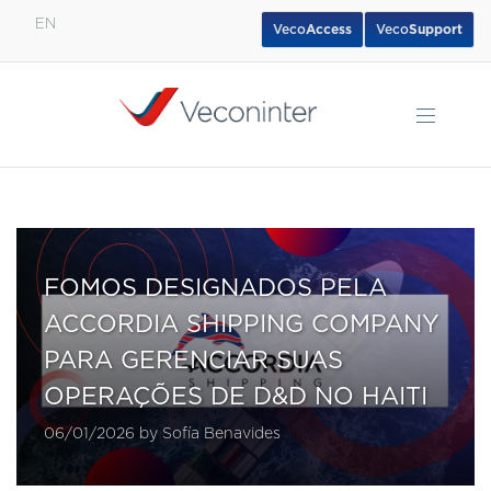
EN
Veco
Access
Veco
Support
English
Español
Português
FOMOS DESIGNADOS PELA
ACCORDIA SHIPPING COMPANY
PARA GERENCIAR SUAS
OPERAÇÕES DE D&D NO HAITI
06/01/2026 by Sofía Benavides