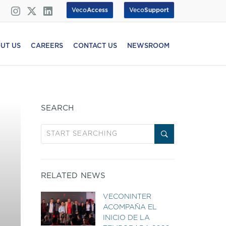
Veco
Access
Veco
Support
UT US
CAREERS
CONTACT US
NEWSROOM
SEARCH
RELATED NEWS
VECONINTER
ACOMPAÑA EL
INICIO DE LA