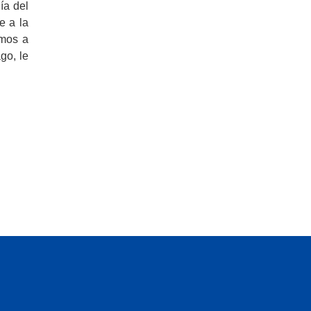
ía del
e a la
amos a
go, le