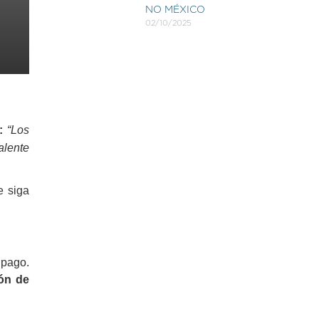
NO MÉXICO
02/10/2025
e:
“Los
alente
e siga
 pago.
ión de