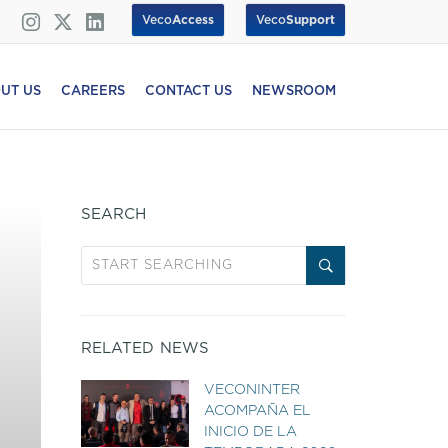
Veco
Access
Veco
Support
UT US
CAREERS
CONTACT US
NEWSROOM
SEARCH
RELATED NEWS
VECONINTER
ACOMPAÑA EL
INICIO DE LA