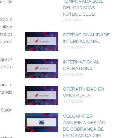
TEMPORADA 2026
ais de
DEL CARACAS
FÚTBOL CLUB
 Sob o
29/01/2026
alizar
tre os
OPERACIONALIDADE
INTERNACIONAL
dores,
05/01/2026
eguros
INTERNATIONAL
 entre
OPERATIONS
05/01/2026
para o
OPERATIVIDAD EN
onando
VENEZUELA
05/01/2026
 Salón
VECONINTER
ASSUME A GESTÃO
DE COBRANÇA DE
FATURAS DA ZIM