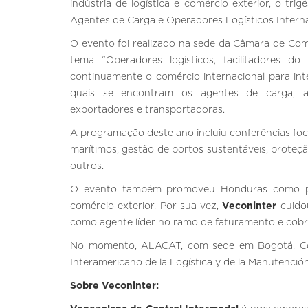
indústria de logística e comércio exterior, o t
Agentes de Carga e Operadores Logísticos Interna
O evento foi realizado na sede da Câmara de Comé
tema “Operadores logísticos, facilitadores d
continuamente o comércio internacional para inte
quais se encontram os agentes de carga, ar
exportadores e transportadoras.
A programação deste ano incluiu conferências fo
marítimos, gestão de portos sustentáveis, proteçã
outros.
O evento também promoveu Honduras como plat
comércio exterior. Por sua vez,
Veconinter
cuidou
como agente líder no ramo de faturamento e cob
No momento, ALACAT, com sede em Bogotá, Col
Interamericano de la Logística y de la Manutenció
Sobre Veconinter: