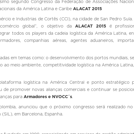
rigésimo segundo Congresso da Federação de Associações Nacion
cionais da América Latina e Caribe
ALACAT 2015
rcio e Industrias de Cortês (CCI), na cidade de San Pedro Sula.
o comércio global”, o objetivo da
ALACAT 2015
é profission
grar todos os players da cadeia logística da América Latina, en
madores, companhias aéreas, agentes aduaneiros, importa
cadas em temas como: o desenvolvimento dos portos mundiais, s
o ao meio ambiente, competitividade logística na América Latina,
aforma logística na América Central e ponto estratégico 
 de promover novas alianças comerciais e continuar se posici
ranças para
Armadores e NVOCC´s
.
ombia, anunciou que o próximo congresso será realizado no
n (SIL), em Barcelona, Espanha.