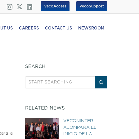
Veco
Access
Veco
Support
UT US
CAREERS
CONTACT US
NEWSROOM
SEARCH
RELATED NEWS
VECONINTER
ACOMPAÑA EL
para a
INICIO DE LA