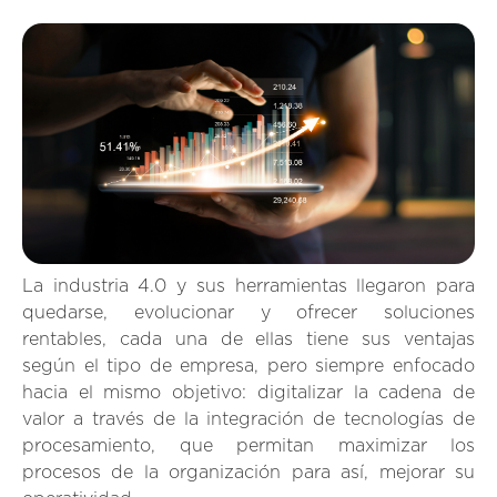
La industria 4.0 y sus herramientas llegaron para
quedarse, evolucionar y ofrecer soluciones
rentables, cada una de ellas tiene sus ventajas
según el tipo de empresa, pero siempre enfocado
hacia el mismo objetivo: digitalizar la cadena de
valor a través de la integración de tecnologías de
procesamiento, que permitan maximizar los
procesos de la organización para así, mejorar su