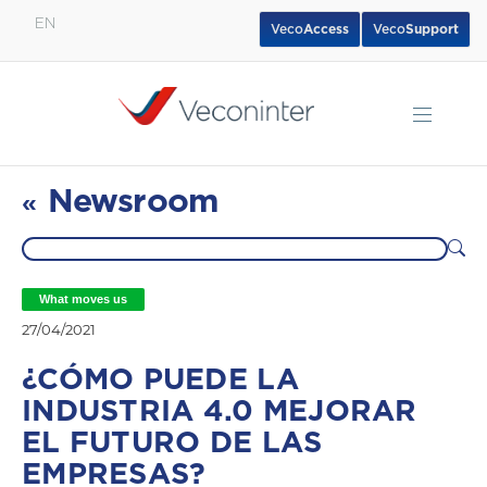
EN
Veco
Access
Veco
Support
English
Español
Português
Newsroom
«
What moves us
27/04/2021
¿CÓMO PUEDE LA
INDUSTRIA 4.0 MEJORAR
EL FUTURO DE LAS
EMPRESAS?