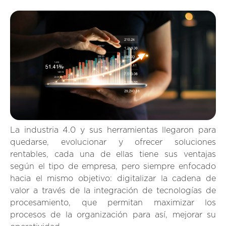
La industria 4.0 y sus herramientas llegaron para
quedarse, evolucionar y ofrecer soluciones
rentables, cada una de ellas tiene sus ventajas
según el tipo de empresa, pero siempre enfocado
hacia el mismo objetivo: digitalizar la cadena de
valor a través de la integración de tecnologías de
procesamiento, que permitan maximizar los
procesos de la organización para así, mejorar su