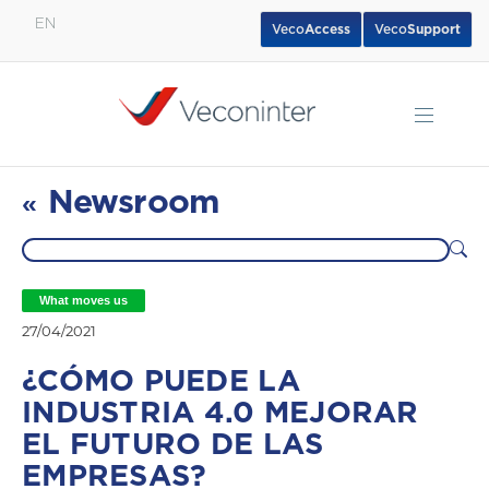
EN
Veco
Access
Veco
Support
English
Español
Português
Newsroom
«
What moves us
27/04/2021
¿CÓMO PUEDE LA
INDUSTRIA 4.0 MEJORAR
EL FUTURO DE LAS
EMPRESAS?