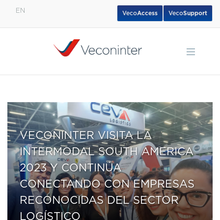
EN
Veco
Access
Veco
Support
English
Español
Português
VECONINTER VISITA LA
INTERMODAL SOUTH AMERICA
2023 Y CONTINÚA
CONECTANDO CON EMPRESAS
RECONOCIDAS DEL SECTOR
LOGÍSTICO