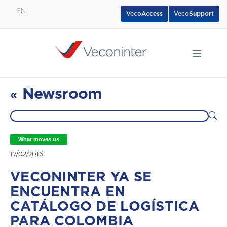
EN
Veco
Access
Veco
Support
English
Español
Português
Newsroom
«
What moves us
17/02/2016
VECONINTER YA SE
ENCUENTRA EN
CATÁLOGO DE LOGÍSTICA
PARA COLOMBIA