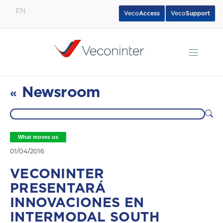
EN
Veco
Access
Veco
Support
English
Español
Português
Newsroom
«
What moves us
01/04/2016
VECONINTER
PRESENTARÁ
INNOVACIONES EN
INTERMODAL SOUTH