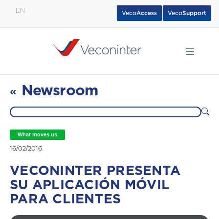
EN
Veco
Access
Veco
Support
English
Español
Português
Newsroom
«
What moves us
16/02/2016
VECONINTER PRESENTA
SU APLICACIÓN MÓVIL
PARA CLIENTES