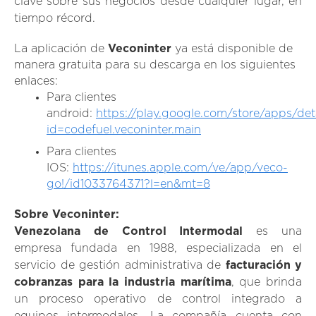
clave sobre sus negocios desde cualquier lugar, en
tiempo récord.
La aplicación de
Veconinter
ya está disponible de
manera gratuita para su descarga en los siguientes
enlaces:
Para clientes
android:
https://play.google.com/store/apps/deta
id=codefuel.veconinter.main
Para clientes
IOS:
https://itunes.apple.com/ve/app/veco-
go!/id1033764371?l=en&mt=8
Sobre Veconinter:
Venezolana de Control Intermodal
es una
empresa fundada en 1988, especializada en el
servicio de gestión administrativa de
facturación y
cobranzas para la industria marítima
, que brinda
un proceso operativo de control integrado a