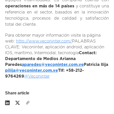
equipos intermodales. La compañía cuenta con
operaciones en más de 14 países
y constituye una
referencia en el sector, basados en la innovación
tecnológica, procesos de calidad y satisfacción
total del cliente.
Para obtener mayor información visite la página
web:
http://www.veconinter.com/
PALABRAS
CLAVE: Veconinter, aplicación android, aplicación
IOS, marítimo, Intermodal, tecnologia
Contact:
Departamento de Medios
Arianna
Paredes
aparedes@veconinter.com.ve
Patricia Ilija
pilija@veconinter.com.ve
Tlf: +58-212-
9764269
@Veconinter
Share article