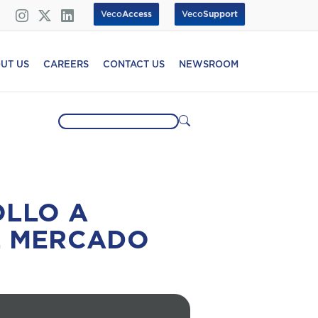
Veco
Access
Veco
Support
UT US
CAREERS
CONTACT US
NEWSROOM
OLLO A
L MERCADO