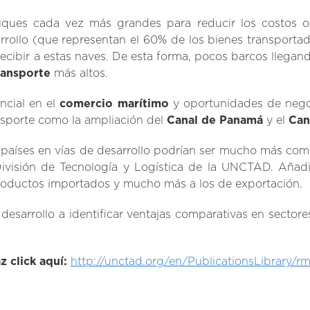
ues cada vez más grandes para reducir los costos ope
arrollo (que representan el 60% de los bienes transporta
 recibir a estas naves. De esta forma, pocos barcos lleg
ransporte
más altos.
ncial en el
comercio marítimo
y oportunidades de negoc
nsporte como la ampliación del
Canal de Panamá
y el
Can
países en vías de desarrollo podrían ser mucho más comp
la División de Tecnología y Logística de la UNCTAD. Añad
roductos importados y mucho más a los de exportación.
 desarrollo a identificar ventajas comparativas en sector
 click aquí:
http://unctad.org/en/PublicationsLibrary/r