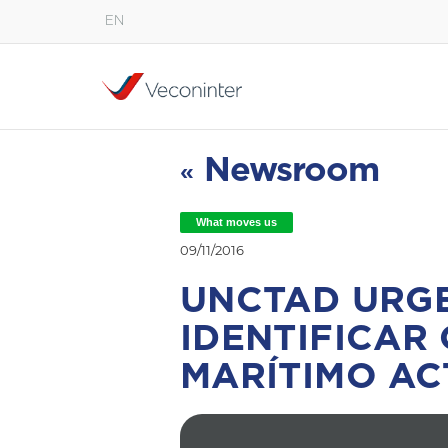
EN
English
Español
Português
Newsroom
«
What moves us
09/11/2016
UNCTAD URGE
IDENTIFICAR
MARÍTIMO AC