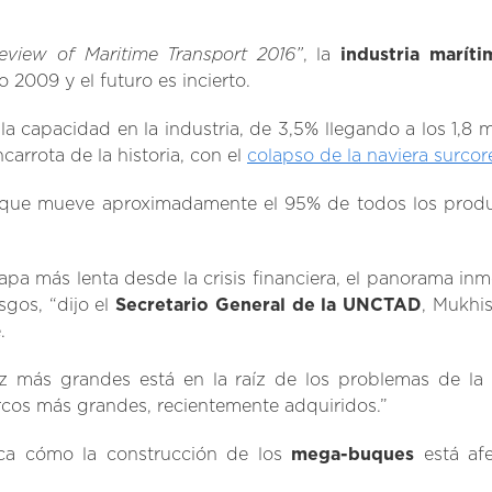
eview of Maritime Transport 2016”
, la
industria maríti
 2009 y el futuro es incierto.
 capacidad en la industria, de 3,5% llegando a los 1,8 mi
ncarrota de la historia, con el
colapso de la naviera surco
 que mueve aproximadamente el 95% de todos los prod
apa más lenta desde la crisis financiera, el panorama inm
sgos, “dijo el
Secretario General de la UNCTAD
, Mukhis
.
 más grandes está en la raíz de los problemas de la i
arcos más grandes, recientemente adquiridos.”
ica cómo la construcción de los
mega-buques
está afe