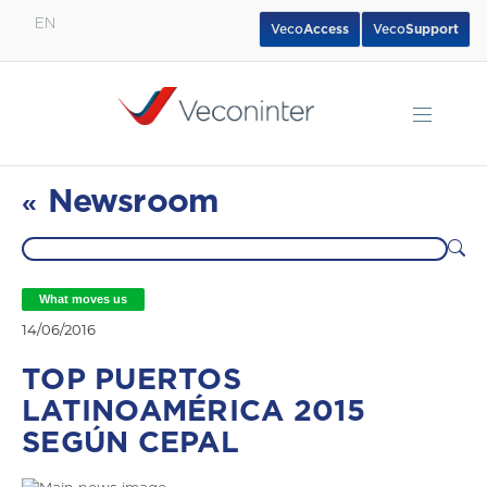
EN
Veco
Access
Veco
Support
English
Español
Português
Newsroom
«
What moves us
14/06/2016
TOP PUERTOS
LATINOAMÉRICA 2015
SEGÚN CEPAL