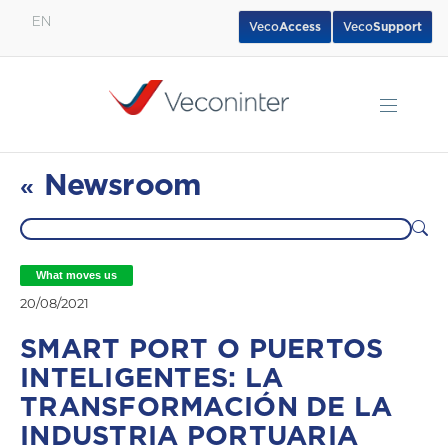
EN
Veco
Access
Veco
Support
English
Español
Português
Newsroom
«
What moves us
20/08/2021
SMART PORT O PUERTOS
INTELIGENTES: LA
TRANSFORMACIÓN DE LA
INDUSTRIA PORTUARIA