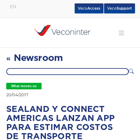
EN
Veco
Access
Veco
Support
English
Español
Português
Newsroom
«
What moves us
20/04/2017
SEALAND Y CONNECT
AMERICAS LANZAN APP
PARA ESTIMAR COSTOS
DE TRANSPORTE