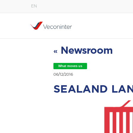
EN
English
Español
Português
Newsroom
«
What moves us
06/12/2016
SEALAND LAN