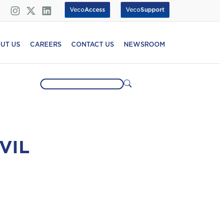
Veco
Access
Veco
Support
UT US
CAREERS
CONTACT US
NEWSROOM
VIL