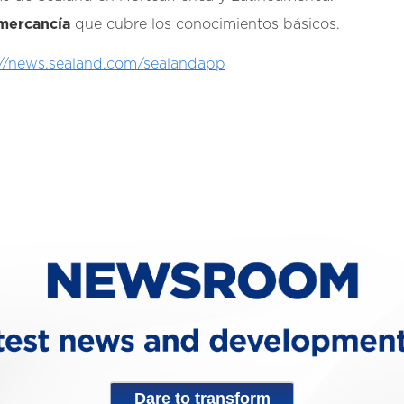
mercancía
que cubre los conocimientos básicos.
//news.sealand.com/sealandapp
Dare to transform