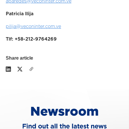
aparedes@veconinter.com.ve
Patricia Ilija
pilija@veconinter.com.ve
Tlf: +58-212-9764269
Share article