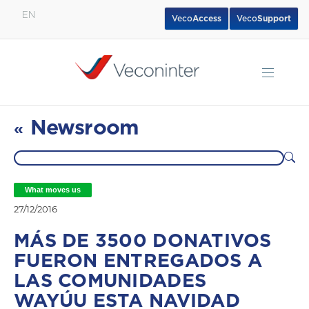
EN
Veco
Access
Veco
Support
English
Español
Português
Newsroom
«
What moves us
27/12/2016
MÁS DE 3500 DONATIVOS
FUERON ENTREGADOS A
LAS COMUNIDADES
WAYÚU ESTA NAVIDAD