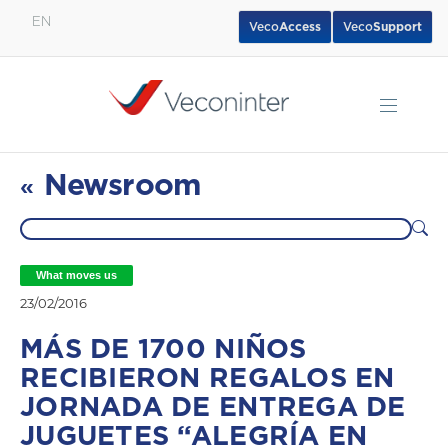
EN
Veco
Access
Veco
Support
English
Español
Português
Newsroom
«
What moves us
23/02/2016
MÁS DE 1700 NIÑOS
RECIBIERON REGALOS EN
JORNADA DE ENTREGA DE
JUGUETES “ALEGRÍA EN