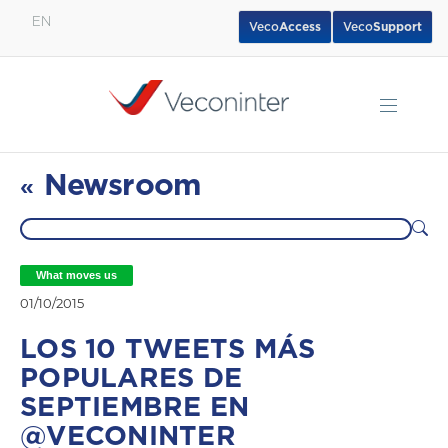
EN
Veco
Access
Veco
Support
English
Español
Português
Newsroom
«
What moves us
01/10/2015
LOS 10 TWEETS MÁS
POPULARES DE
SEPTIEMBRE EN
@VECONINTER