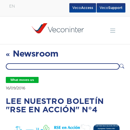
EN
Veco
Access
Veco
Support
English
Español
Português
Newsroom
«
What moves us
16/09/2016
LEE NUESTRO BOLETÍN
"RSE EN ACCIÓN" N°4