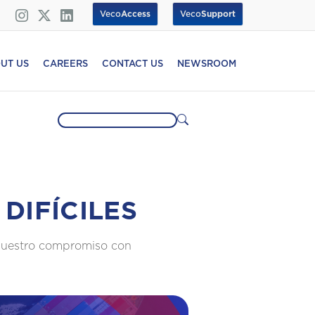
Veco
Access
Veco
Support
UT US
CAREERS
CONTACT US
NEWSROOM
DIFÍCILES
 nuestro compromiso con