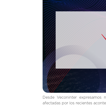
Desde Veconinter expresamos nu
afectadas por los recientes acont