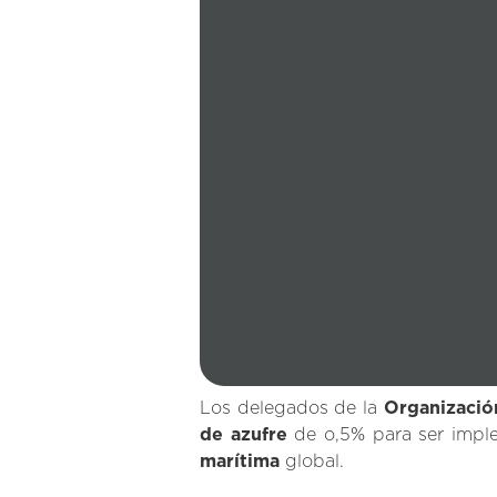
Los delegados de la
Organización
de azufre
de o,5% para ser impl
marítima
global.