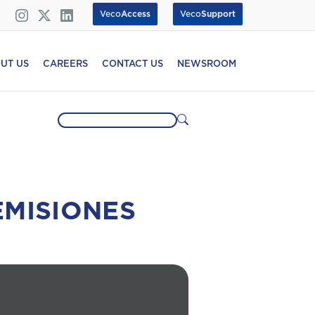
Veco
Access
Veco
Support
UT US
CAREERS
CONTACT US
NEWSROOM
EMISIONES