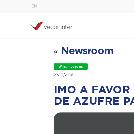
EN
English
Español
Português
Newsroom
«
What moves us
27/10/2016
IMO A FAVOR 
DE AZUFRE P