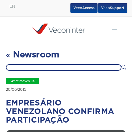
EN
Veco
Access
Veco
Support
English
Español
Português
Newsroom
«
What moves us
20/06/2015
EMPRESÁRIO
VENEZOLANO CONFIRMA
PARTICIPAÇÃO