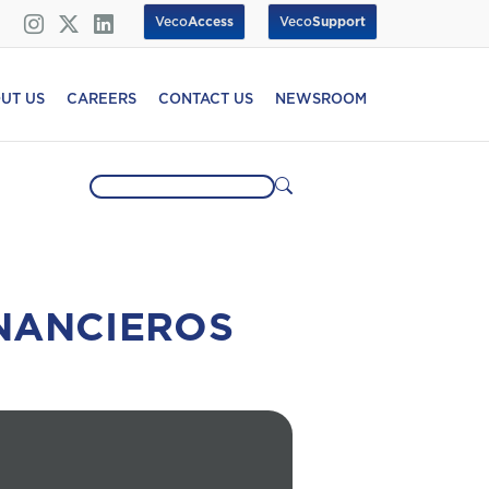
Veco
Access
Veco
Support
UT US
CAREERS
CONTACT US
NEWSROOM
NANCIEROS