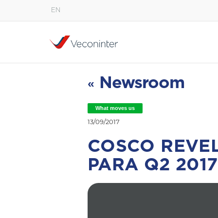
EN
English
Español
Português
Newsroom
«
What moves us
13/09/2017
COSCO REVEL
PARA Q2 2017