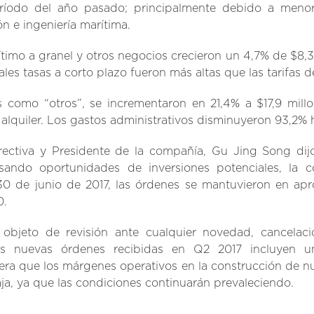
ríodo del año pasado; principalmente debido a menor
n e ingeniería marítima.
ítimo a granel y otros negocios crecieron un 4,7% de $8,3
les tasas a corto plazo fueron más altas que las tarifas d
s como “otros”, se incrementaron en 21,4% a $17,9 mill
 alquiler. Los gastos administrativos disminuyeron 93,2% h
irectiva y Presidente de la compañía, Gu Jing Song dij
isando oportunidades de inversiones potenciales, la c
 30 de junio de 2017, las órdenes se mantuvieron en ap
0.
objeto de revisión ante cualquier novedad, cancelac
Las nuevas órdenes recibidas en Q2 2017 incluyen
ra que los márgenes operativos en la construcción de n
aja, ya que las condiciones continuarán prevaleciendo.