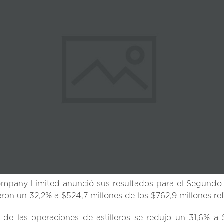
mpany Limited anunció sus resultados para el Segundo t
eron un 32,2% a $524,7 millones de los $762,9 millones re
 de las operaciones de astilleros se redujo un 31,6% a 