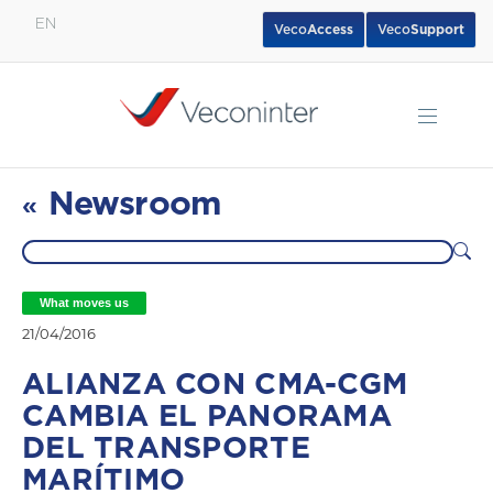
EN
Veco
Access
Veco
Support
English
Español
Português
Newsroom
«
What moves us
21/04/2016
ALIANZA CON CMA-CGM
CAMBIA EL PANORAMA
DEL TRANSPORTE
MARÍTIMO