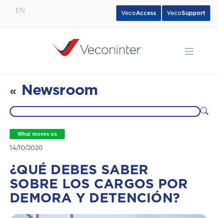
EN
Veco
Access
Veco
Support
English
Español
Português
Newsroom
«
What moves us
14/10/2020
¿QUÉ DEBES SABER
SOBRE LOS CARGOS POR
DEMORA Y DETENCIÓN?