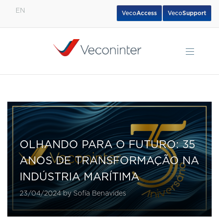
EN
Veco
Access
Veco
Support
English
Español
Português
OLHANDO PARA O FUTURO: 35
ANOS DE TRANSFORMAÇÃO NA
INDÚSTRIA MARÍTIMA
23/04/2024 by Sofía Benavides