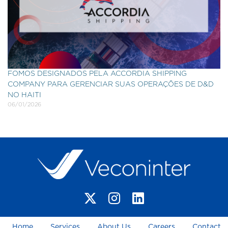
FOMOS DESIGNADOS PELA ACCORDIA SHIPPING
COMPANY PARA GERENCIAR SUAS OPERAÇÕES DE D&D
NO HAITI
06/01/2026
Home
Services
About Us
Careers
Contact