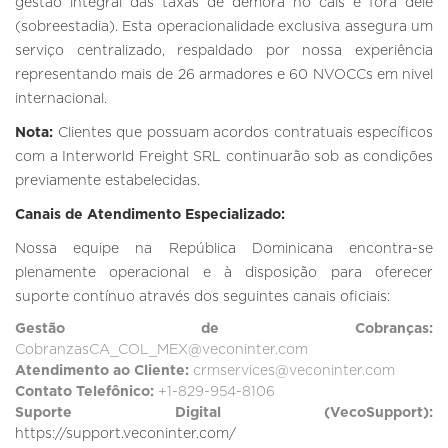
gestão integral das taxas de demora no cais e fora dele
(sobreestadia). Esta operacionalidade exclusiva assegura um
serviço centralizado, respaldado por nossa experiência
representando mais de 26 armadores e 60 NVOCCs em nivel
internacional.
Nota:
Clientes que possuam acordos contratuais específicos
com a Interworld Freight SRL continuarão sob as condições
previamente estabelecidas.
Canais de Atendimento Especializado:
Nossa equipe na República Dominicana encontra-se
plenamente operacional e à disposição para oferecer
suporte contínuo através dos seguintes canais oficiais:
Gestão de Cobranças:
CobranzasCA_COL_MEX@veconinter.com
Atendimento ao Cliente:
crmservices@veconinter.com
Contato Telefônico:
+1-829-954-8106
Suporte Digital (VecoSupport):
https://support.veconinter.com/