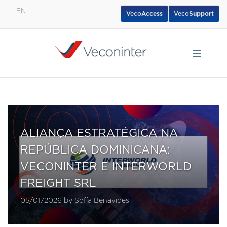
EN
Veco
Access
Veco
Support
English
Español
Português
ALIANÇA ESTRATÉGICA NA
REPÚBLICA DOMINICANA:
VECONINTER E INTERWORLD
FREIGHT SRL
05/01/2026 by Sofía Benavides