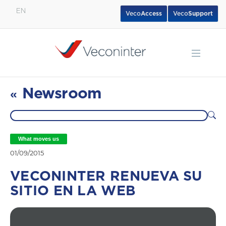
EN
Veco
Access
Veco
Support
English
Español
Português
Newsroom
«
What moves us
01/09/2015
VECONINTER RENUEVA SU
SITIO EN LA WEB