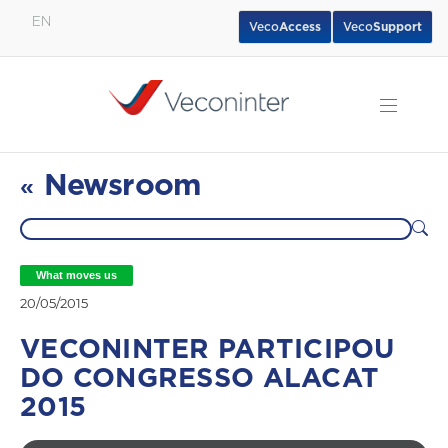
EN
Veco
Access
Veco
Support
English
Español
Português
Newsroom
«
What moves us
20/05/2015
VECONINTER PARTICIPOU
DO CONGRESSO ALACAT
2015