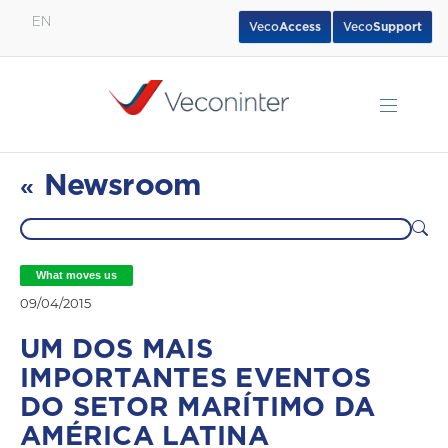
EN
Veco
Access
Veco
Support
English
Español
Português
Newsroom
«
What moves us
09/04/2015
UM DOS MAIS
IMPORTANTES EVENTOS
DO SETOR MARÍTIMO DA
AMÉRICA LATINA