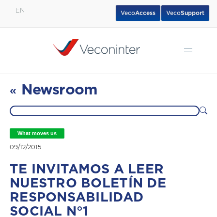
EN
Veco
Access
Veco
Support
English
Español
Português
Newsroom
«
What moves us
09/12/2015
TE INVITAMOS A LEER
NUESTRO BOLETÍN DE
RESPONSABILIDAD
SOCIAL N°1