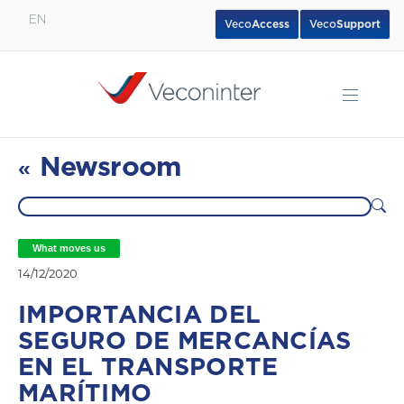
EN
Veco
Access
Veco
Support
English
Español
Português
Newsroom
«
What moves us
14/12/2020
IMPORTANCIA DEL
SEGURO DE MERCANCÍAS
EN EL TRANSPORTE
MARÍTIMO