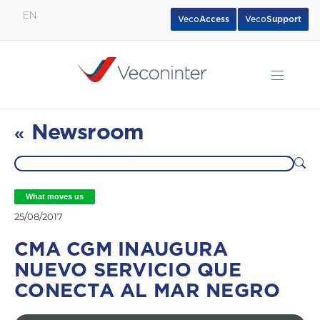
EN
Veco
Access
Veco
Support
English
Español
Português
Newsroom
«
What moves us
25/08/2017
CMA CGM INAUGURA
NUEVO SERVICIO QUE
CONECTA AL MAR NEGRO