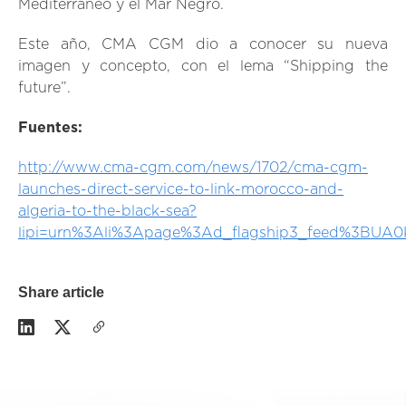
Mediterráneo y el Mar Negro.
Este año, CMA CGM dio a conocer su nueva
imagen y concepto, con el lema “Shipping the
future”.
Fuentes:
http://www.cma-cgm.com/news/1702/cma-cgm-
launches-direct-service-to-link-morocco-and-
algeria-to-the-black-sea?
lipi=urn%3Ali%3Apage%3Ad_flagship3_feed%3B
Share article