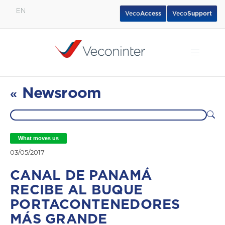
EN
Veco
Access
Veco
Support
English
Español
Português
Newsroom
«
What moves us
03/05/2017
CANAL DE PANAMÁ
RECIBE AL BUQUE
PORTACONTENEDORES
MÁS GRANDE